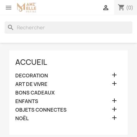
shopping_cart


(0)
search
ACCUEIL

DECORATION

ART DE VIVRE
BONS CADEAUX

ENFANTS

OBJETS CONNECTES

NOËL