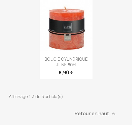
Aperçu rapide

BOUGIE CYLINDRIQUE
JLINE 80H
8,90 €
Affichage 1-3 de 3 article(s)
Retour en haut
