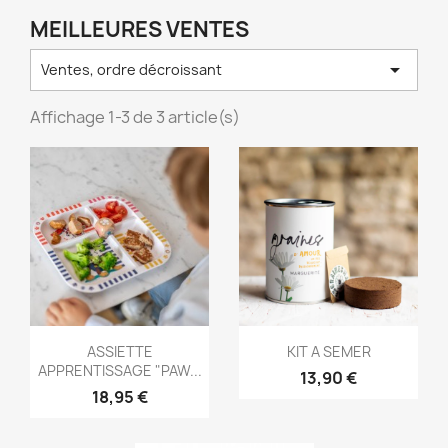
MEILLEURES VENTES

Ventes, ordre décroissant
Affichage 1-3 de 3 article(s)
Aperçu rapide
Aperçu rapide


ASSIETTE
KIT A SEMER
APPRENTISSAGE "PAW...
13,90 €
18,95 €